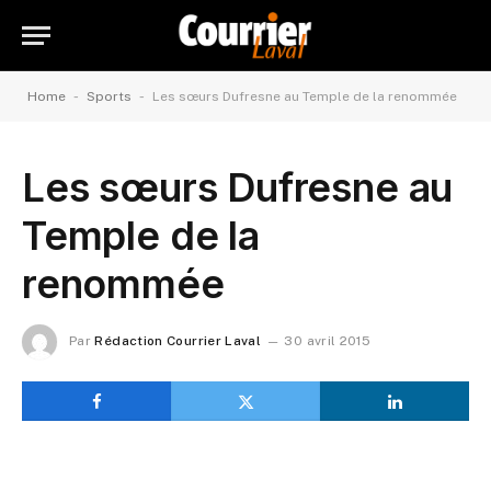
-
-
Home
Sports
Les sœurs Dufresne au Temple de la renommée
Les sœurs Dufresne au
Temple de la
renommée
Par
Rédaction Courrier Laval
30 avril 2015