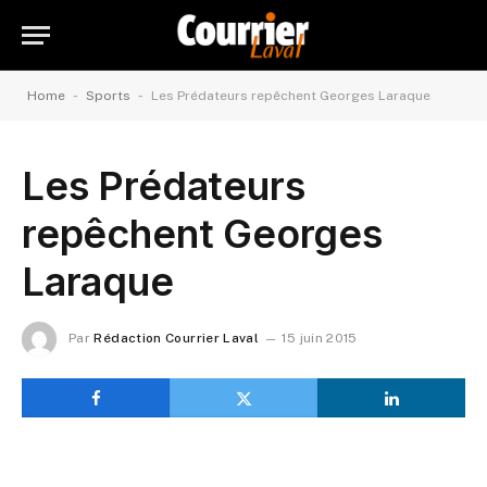
-
-
Home
Sports
Les Prédateurs repêchent Georges Laraque
Les Prédateurs
repêchent Georges
Laraque
Par
Rédaction Courrier Laval
15 juin 2015