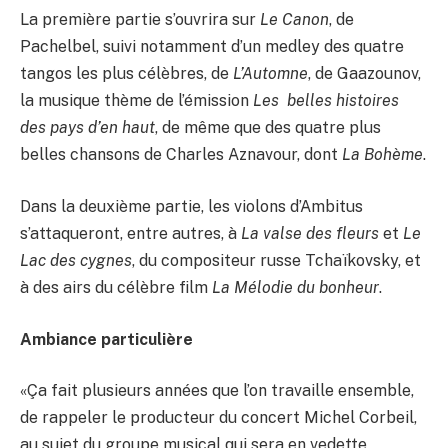
La première partie s’ouvrira sur
Le Canon
, de
Pachelbel, suivi notamment d’un medley des quatre
tangos les plus célèbres, de
L’Automne
, de Gaazounov,
la musique thème de l’émission
Les belles histoires
des pays d’en haut
, de même que des quatre plus
belles chansons de Charles Aznavour, dont
La Bohème
.
Dans la deuxième partie, les violons d’Ambitus
s’attaqueront, entre autres, à
La valse des fleurs
et
Le
Lac des cygnes
, du compositeur russe Tchaïkovsky, et
à des airs du célèbre film
La Mélodie du bonheur
.
Ambiance particulière
«Ça fait plusieurs années que l’on travaille ensemble,
de rappeler le producteur du concert Michel Corbeil,
au sujet du groupe musical qui sera en vedette