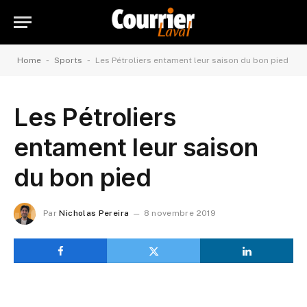
-
-
Home
Sports
Les Pétroliers entament leur saison du bon pied
Les Pétroliers
entament leur saison
du bon pied
Par
Nicholas Pereira
8 novembre 2019