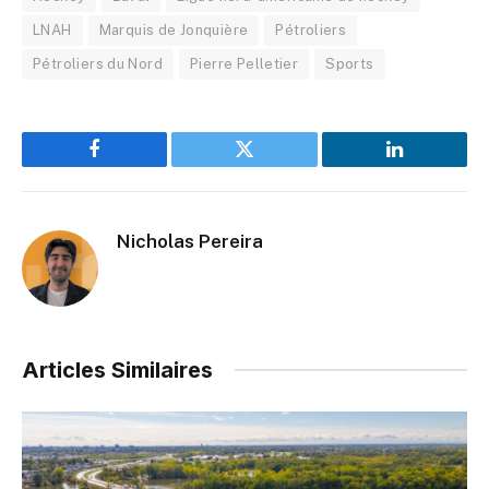
LNAH
Marquis de Jonquière
Pétroliers
Pétroliers du Nord
Pierre Pelletier
Sports
Facebook
Twitter
LinkedIn
Nicholas Pereira
Articles Similaires