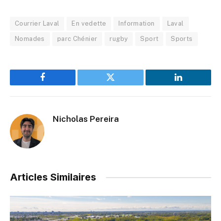
Courrier Laval
En vedette
Information
Laval
Nomades
parc Chénier
rugby
Sport
Sports
Facebook
Twitter
LinkedIn
Nicholas Pereira
Articles Similaires