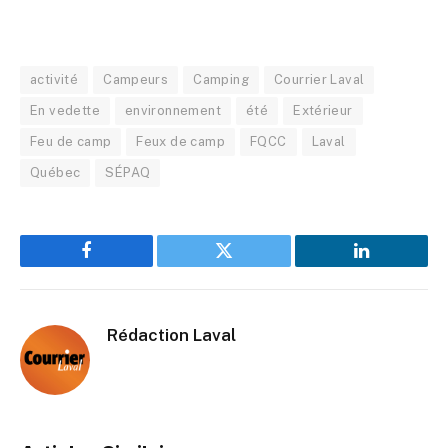
activité
Campeurs
Camping
Courrier Laval
En vedette
environnement
été
Extérieur
Feu de camp
Feux de camp
FQCC
Laval
Québec
SÉPAQ
Facebook
Twitter
LinkedIn
Rédaction Laval