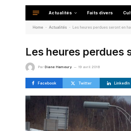
Actualités
Faits divers
Cul
-
-
Home
Actualités
Les heures perdues seront en h
Les heures perdues 
Par
Diane Hameury
19 avril 2018
Facebook
Twitter
LinkedIn