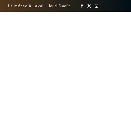
La météo à Laval
Jeudi 6 août
Facebook
X
Instagram
(Twitter)