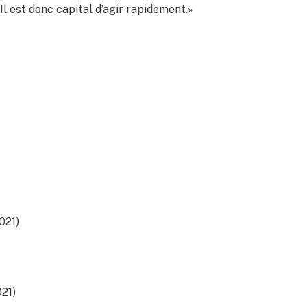
 Il est donc capital d’agir rapidement.»
021)
021)