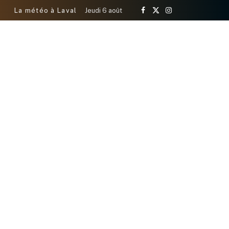
La météo à Laval
Jeudi 6 août
Facebook
X
Instagram
(Twitter)