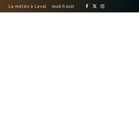
La météo à Laval
Jeudi 6 août
Facebook
X
Instagram
(Twitter)