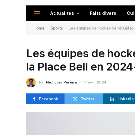
Actualités
Faits divers
Cul
-
-
Home
Sports
Les équipes de hockey de McGill jo
Les équipes de hocke
la Place Bell en 202
Par
Nicholas Pereira
17 avril 2024
Facebook
Twitter
LinkedIn