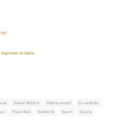
tre/
Imprimer le texte
aval
Daniel Méthot
Déplacement
En vedette
ers
Place Bell
Redbirds
Sport
Sports