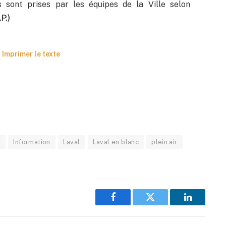
 sont prises par les équipes de la Ville selon
.P.)
Imprimer le texte
r
Information
Laval
Laval en blanc
plein air
Facebook
Twitter
LinkedIn