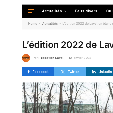
Actualités
Faits divers
Cul
-
-
Home
Actualités
L’édition 2022 de Laval en blanc
L’édition 2022 de Lav
Par
Rédaction Laval
12 janvier 2022
Facebook
Twitter
LinkedIn