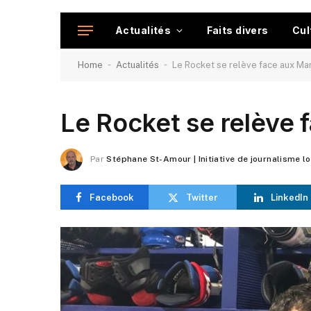
Actualités
Faits divers
Cul
-
-
Home
Actualités
Le Rocket se relève face aux Mar
Le Rocket se relève 
Par
Stéphane St-Amour | Initiative de journalisme l
Facebook
Twitter
LinkedIn