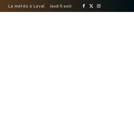
La météo à Laval
Jeudi 6 août
Facebook
X
Instagram
(Twitter)