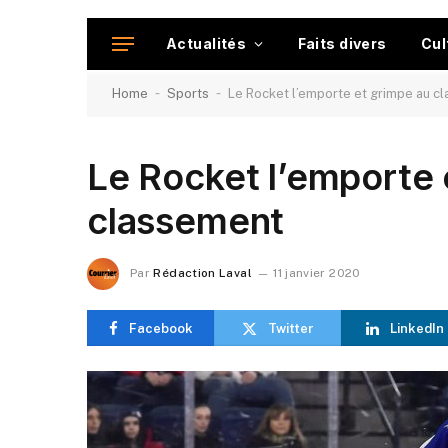
Actualités
Faits divers
Cul
-
-
Home
Sports
Le Rocket l’emporte et grimpe au c
Le Rocket l’emporte 
classement
Par
Rédaction Laval
11 janvier 2020
Facebook
Twitter
LinkedIn