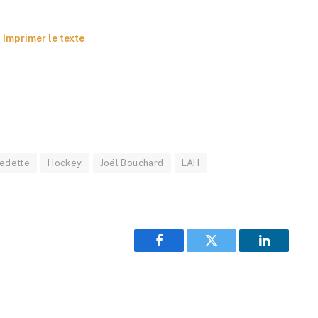
Imprimer le texte
vedette
Hockey
Joël Bouchard
LAH
Facebook
Twitter
LinkedIn