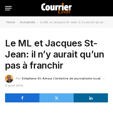
-
-
Home
Actualités
Le ML et Jacques St-Jean: il n’y aurait qu’un pas à franchir
Le ML et Jacques St-
Jean: il n’y aurait qu’un
pas à franchir
Par
Stéphane St-Amour | Initiative de journalisme local
11 août 2014