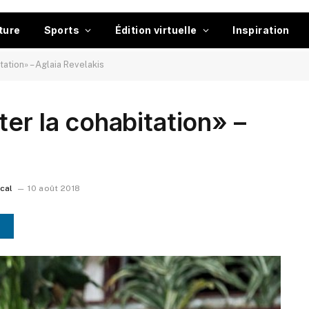
ture
Sports
Édition virtuelle
Inspiration
tation» – Aglaia Revelakis
er la cohabitation» –
ocal
10 août 2018