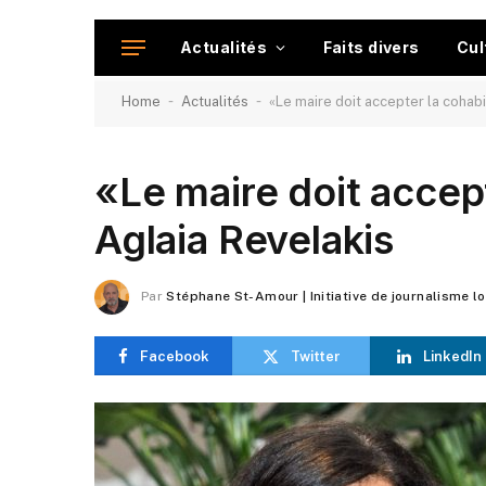
Actualités
Faits divers
Cul
-
-
Home
Actualités
«Le maire doit accepter la cohabi
«Le maire doit accept
Aglaia Revelakis
Par
Stéphane St-Amour | Initiative de journalisme l
Facebook
Twitter
LinkedIn