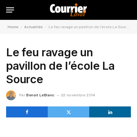
-
-
Home
Actualités
Le feu ravage un pavillon de l’école La Source
Le feu ravage un
pavillon de l’école La
Source
Par
Benoit LeBlanc
22 novembre 2014