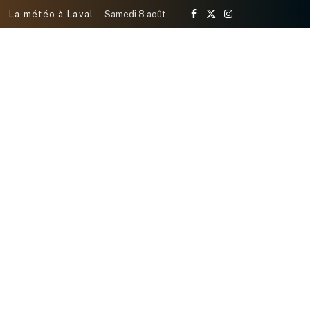
La météo à Laval
Samedi 8 août
Facebook
X
Instagram
(Twitter)