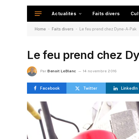
Actualités
Faits divers
Cul
-
-
Home
Faits divers
Le feu prend chez Dyne-A-Pak
Le feu prend chez D
Par
Benoit LeBlanc
14 novembre 2016
Facebook
Twitter
LinkedIn