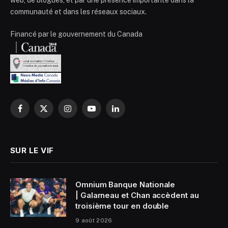
web, de blogues, et par une présence importante dans la
communauté et dans les réseaux sociaux.
Financé par le gouvernement du Canada
Facebook
X
Instagram
YouTube
LinkedIn
(Twitter)
SUR LE VIF
Omnium Banque Nationale
| Galarneau et Chan accèdent au
troisième tour en double
9 août 2026