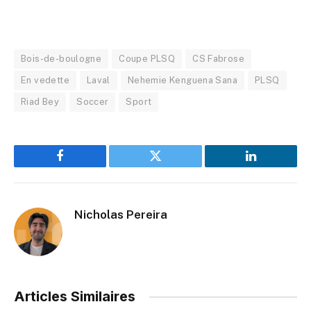
Bois-de-boulogne
Coupe PLSQ
CS Fabrose
En vedette
Laval
Nehemie Kenguena Sana
PLSQ
Riad Bey
Soccer
Sport
Facebook
Twitter
LinkedIn
Nicholas Pereira
Articles Similaires