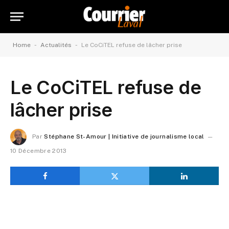
-
-
Home
Actualités
Le CoCiTEL refuse de lâcher prise
Le CoCiTEL refuse de
lâcher prise
Par
Stéphane St-Amour | Initiative de journalisme local
10 Décembre 2013