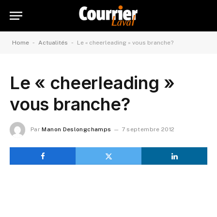
-
-
Home
Actualités
Le « cheerleading » vous branche?
Le « cheerleading »
vous branche?
Par
Manon Deslongchamps
7 septembre 2012