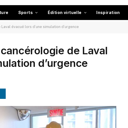
ture
Sports
Édition virtuelle
Inspiration
 Laval évacué lors d’une simulation d’urgence
 cancérologie de Laval
mulation d’urgence