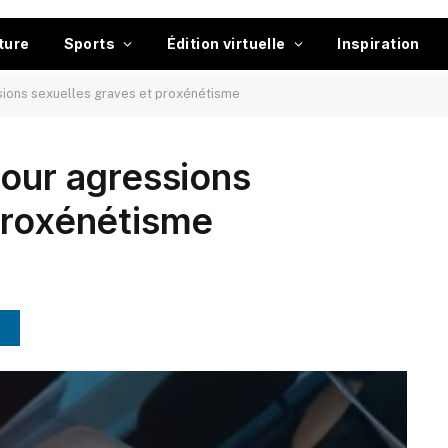
ture
Sports
Édition virtuelle
Inspiration
sions sexuelles graves et proxénétisme
pour agressions
proxénétisme