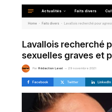
Actualités
Faits divers
Cul
-
-
Home
Faits divers
Lavallois recherché pour agres
Lavallois recherché 
sexuelles graves et 
Par
Rédaction Laval
29 novembre 2021
Facebook
Twitter
LinkedIn