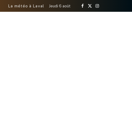
La météo à Laval
Jeudi 6 août
Facebook
X
Instagram
(Twitter)