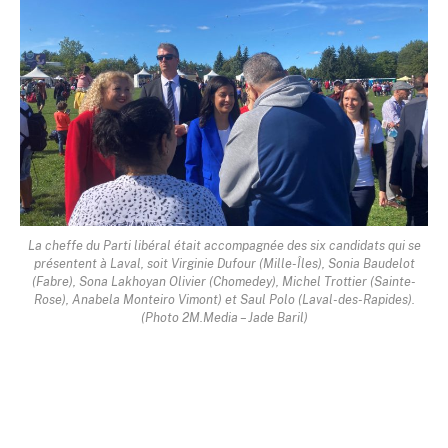
La cheffe du Parti libéral était accompagnée des six candidats qui se
présentent à Laval, soit Virginie Dufour (Mille-Îles), Sonia Baudelot
(Fabre), Sona Lakhoyan Olivier (Chomedey), Michel Trottier (Sainte-
Rose), Anabela Monteiro Vimont) et Saul Polo (Laval-des-Rapides).
(Photo 2M.Media – Jade Baril)