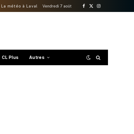
La météo à Laval
Vendredi 7 août
Facebook
X
Instagram
(Twitter)
CL Plus
Autres