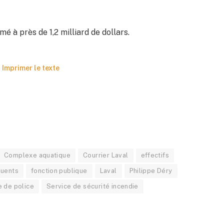
é à près de 1,2 milliard de dollars.
Imprimer le texte
Complexe aquatique
Courrier Laval
effectifs
luents
fonction publique
Laval
Philippe Déry
e de police
Service de sécurité incendie