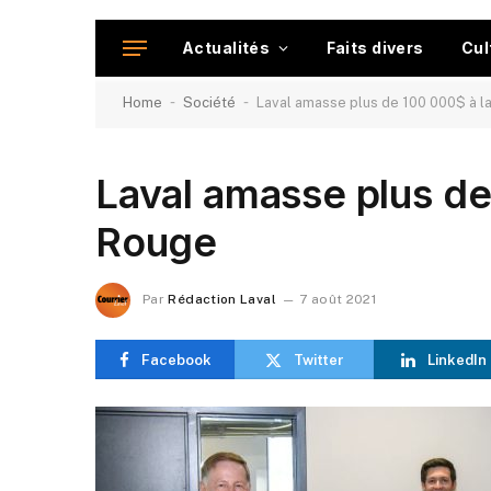
Actualités
Faits divers
Cul
-
-
Home
Société
Laval amasse plus de 100 000$ à l
Laval amasse plus de
Rouge
Par
Rédaction Laval
7 août 2021
Facebook
Twitter
LinkedIn