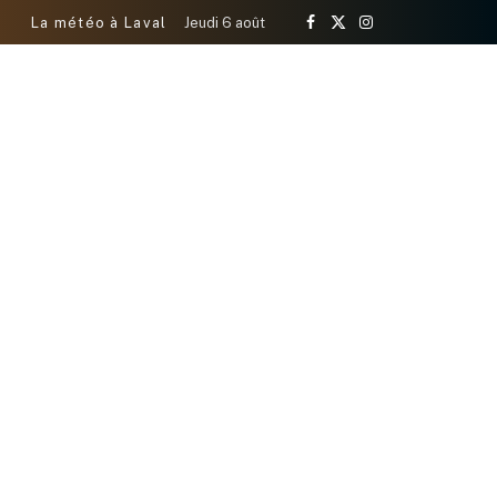
La météo à Laval
Jeudi 6 août
Facebook
X
Instagram
(Twitter)