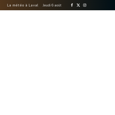
La météo à Laval
Jeudi 6 août
Facebook
X
Instagram
(Twitter)