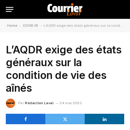
-
-
Home
COVID-19
L’AQDR exige des états généraux sur la condition de vie des aînés
L’AQDR exige des états
généraux sur la
condition de vie des
aînés
Par
Rédaction Laval
24 mai 2020