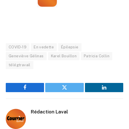
COVID-19
En vedette
Épilepsie
Geneviève Gélinas
Karel Bouillon
Patricia Collin
télégtravail
Facebook
Twitter
LinkedIn
Rédaction Laval