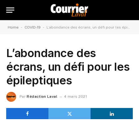
-
-
Home
COVID-19
L’abondance des écrans, un défi pour les épileptiques
L’abondance des
écrans, un défi pour les
épileptiques
Par
Rédaction Laval
4 mars 2021