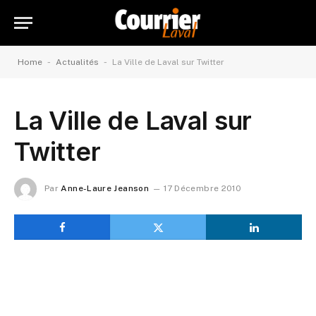
-
-
Home
Actualités
La Ville de Laval sur Twitter
La Ville de Laval sur
Twitter
Par
Anne-Laure Jeanson
17 Décembre 2010