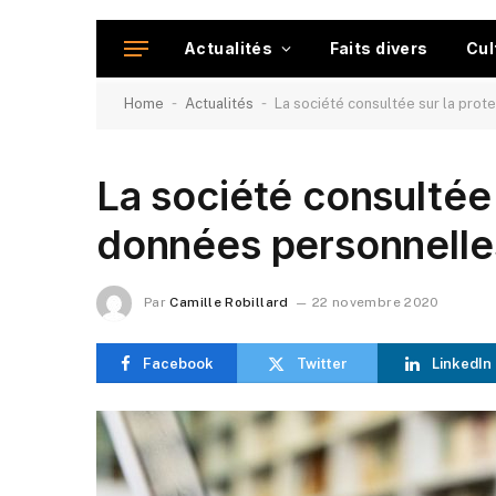
Actualités
Faits divers
Cul
-
-
Home
Actualités
La société consultée sur la pro
La société consultée 
données personnelle
Par
Camille Robillard
22 novembre 2020
Facebook
Twitter
LinkedIn