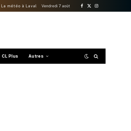
La météo à Laval
Vendredi 7 août
Facebook
X
Instagram
(Twitter)
CL Plus
Autres