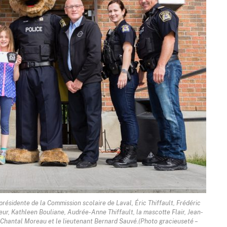
 présidente de la Commission scolaire de Laval, Éric Thiffault, Frédéric
seur, Kathleen Bouliane, Audrée-Anne Thiffault, la mascotte Flair, Jean-
 Chantal Moreau et le lieutenant Bernard Sauvé.
(Photo gracieuseté –