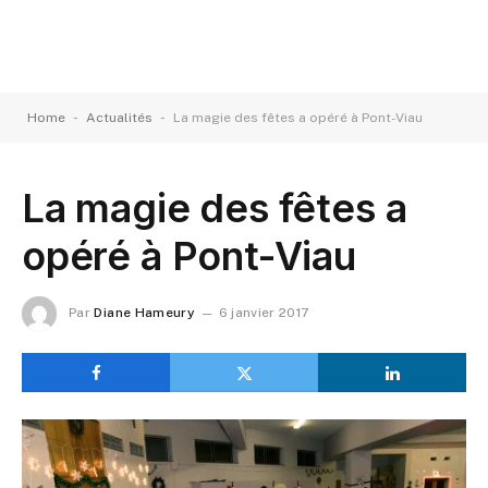
-
-
Home
Actualités
La magie des fêtes a opéré à Pont-Viau
La magie des fêtes a
opéré à Pont-Viau
Par
Diane Hameury
6 janvier 2017