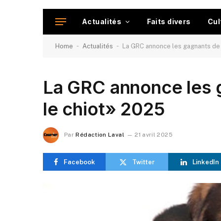
Actualités
Faits divers
Cul
-
-
Home
Actualités
La GRC annonce les gagnants de
La GRC annonce les
le chiot» 2025
Par
Rédaction Laval
21 avril 2025
Facebook
Twitter
LinkedIn