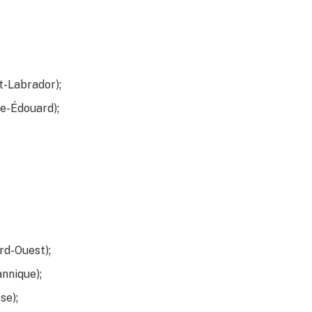
t-Labrador);
ce-Édouard);
rd-Ouest);
annique);
se);