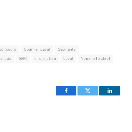
concours
Courrier Laval
Gagnants
Canada
GRC
Information
Laval
Nomme le chiot
Facebook
Twitter
LinkedIn