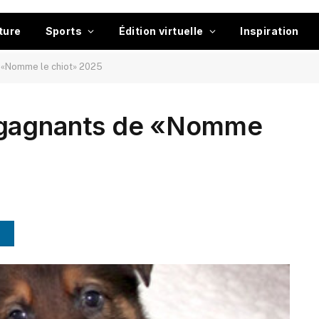
ture
Sports
Édition virtuelle
Inspiration
 «Nomme le chiot» 2025
 gagnants de «Nomme