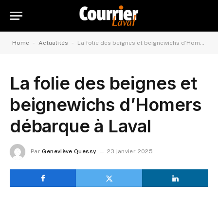
-
-
Home
Actualités
La folie des beignes et beignewichs d’Homers débarque à Laval
La folie des beignes et
beignewichs d’Homers
débarque à Laval
Par
Geneviève Quessy
23 janvier 2025