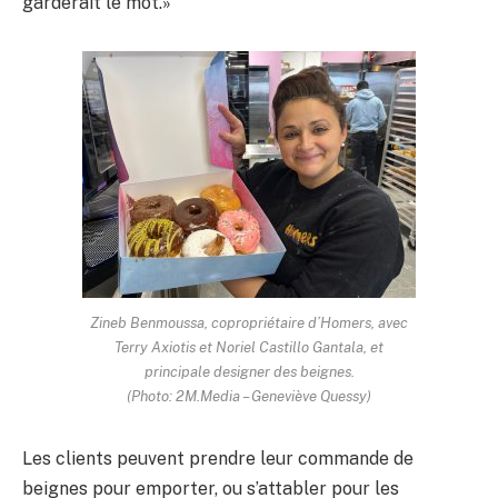
garderait le mot.»
Zineb Benmoussa, copropriétaire d’Homers, avec
Terry Axiotis et Noriel Castillo Gantala, et
principale designer des beignes.
(Photo: 2M.Media – Geneviève Quessy)
Les clients peuvent prendre leur commande de
beignes pour emporter, ou s’attabler pour les