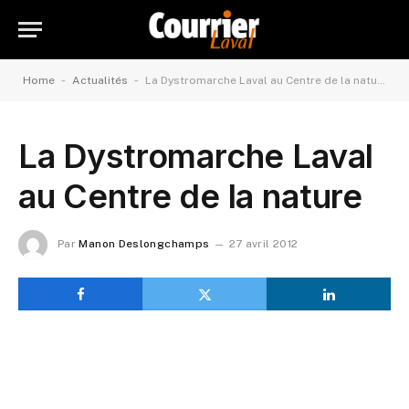
-
-
Home
Actualités
La Dystromarche Laval au Centre de la nature
La Dystromarche Laval
au Centre de la nature
Par
Manon Deslongchamps
27 avril 2012