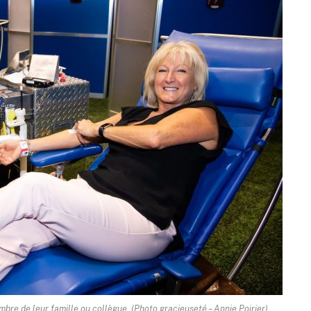
bre de leur famille ou collègue. (Photo gracieuseté – Annie Poirier)