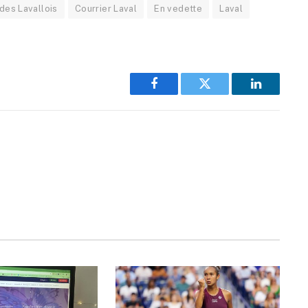
des Lavallois
Courrier Laval
En vedette
Laval
Facebook
Twitter
LinkedIn