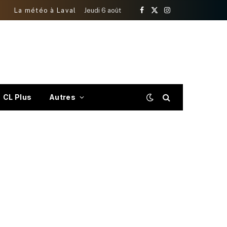
La météo à Laval
Jeudi 6 août
Facebook
X
Instagram
(Twitter)
CL Plus
Autres