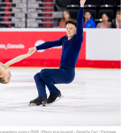
canadiens juniors 2026. (Photo gracieuseté – Danielle Earl / Patinage