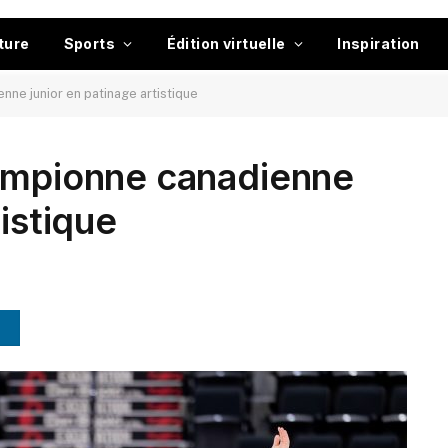
ture
Sports
Édition virtuelle
Inspiration
nne junior en patinage artistique
hampionne canadienne
tistique