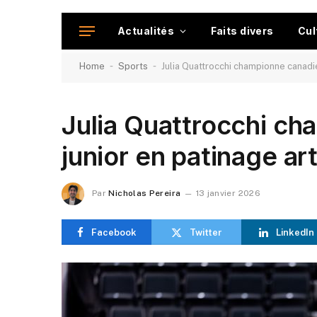
Actualités
Faits divers
Cul
-
-
Home
Sports
Julia Quattrocchi championne canadie
Julia Quattrocchi c
junior en patinage ar
Par
Nicholas Pereira
13 janvier 2026
Facebook
Twitter
LinkedIn