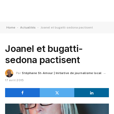
-
-
Home
Actualités
Joanel et bugatti-sedona pactisent
Joanel et bugatti-
sedona pactisent
Par
Stéphane St-Amour | Initiative de journalisme local
17 avril 2015