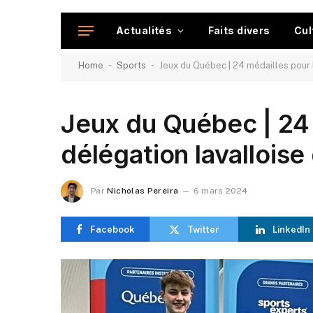
Actualités
Faits divers
Cul
-
-
Home
Sports
Jeux du Québec | 24 médailles pour l
Jeux du Québec | 24 
délégation lavalloise 
Par
Nicholas Pereira
6 mars 2024
Facebook
Twitter
LinkedIn