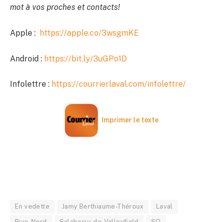
mot à vos proches et contacts!
Apple :
https://apple.co/3wsgmKE
Android :
https://bit.ly/3uGPo1D
Infolettre :
https://courrierlaval.com/infolettre/
Imprimer le texte
En vedette
Jamy Berthiaume-Théroux
Laval
Rive-Nord
Salaberry-de-Valleyfield
SQ