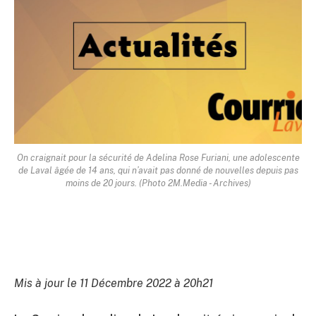
On craignait pour la sécurité de Adelina Rose Furiani, une adolescente
de Laval âgée de 14 ans, qui n’avait pas donné de nouvelles depuis pas
moins de 20 jours. (Photo 2M.Media - Archives)
Mis à jour le 11 Décembre 2022 à 20h21