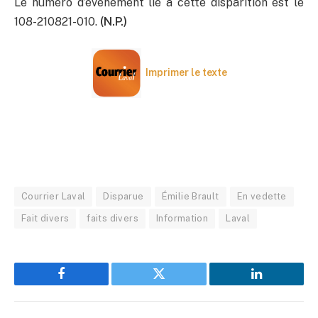
Le numéro d’événement lié à cette disparition est le
108-210821-010.
(N.P.)
Imprimer le texte
Courrier Laval
Disparue
Émilie Brault
En vedette
Fait divers
faits divers
Information
Laval
Facebook
Twitter
LinkedIn