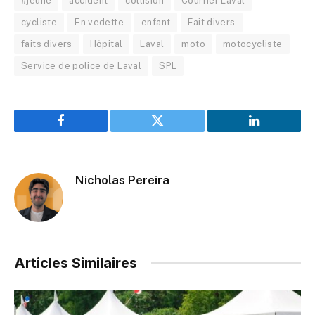
#jeune
accident
collision
Courrier Laval
cycliste
En vedette
enfant
Fait divers
faits divers
Hôpital
Laval
moto
motocycliste
Service de police de Laval
SPL
Facebook
Twitter
LinkedIn
Nicholas Pereira
Articles Similaires