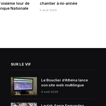
roisième tour de
chantier à mi-année
nque Nationale
5 août 2026
SUR LE VIF
Le Bouclier d’Athéna lance
son site web multilingue
6 août 2026
Leylah Annie Fernandez