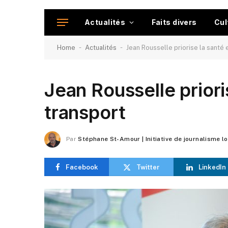
Actualités
Faits divers
Cul
-
-
Home
Actualités
Jean Rousselle priorise la santé 
Jean Rousselle prioris
transport
Par
Stéphane St-Amour | Initiative de journalisme l
Facebook
Twitter
LinkedIn