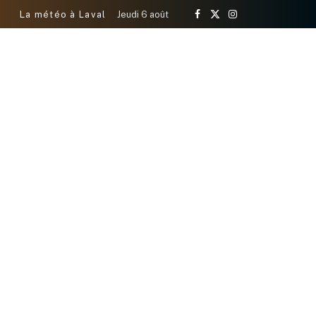
La météo à Laval
Jeudi 6 août
Facebook
X
Instagram
(Twitter)