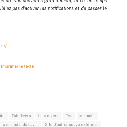
de lire vos nouvelles gratuitement, et ce, en temps
bliez pas d’activer les notifications et de passer le
tre/
Imprimer le texte
tte
Fait divers
faits divers
Feu
Incendie
ité incendie de Laval
Site d'entreposage extérieur