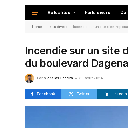
Actualités
Faits divers
Cul
-
-
Home
Faits divers
Incendie sur un site d’entrepo
Incendie sur un site
du boulevard Dagena
Par
Nicholas Pereira
30 août 2024
Facebook
Twitter
LinkedIn