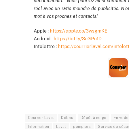
hebdomadaire. Vous pourrez ainsi continuer 
réel avec un ratio moindre de publicités. N’ou
mot à vos proches et contacts!
Apple :
https://apple.co/3wsgmKE
Android :
https://bit.ly/3uGPo1D
Infolettre :
https://courrierlaval.com/infolet
Courrier Laval
Débris
Dépôt à neige
En vede
Information
Laval
pompiers
Service de sécur