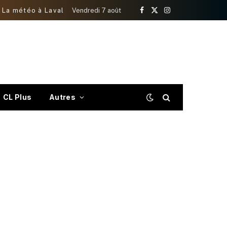
La météo à Laval
Vendredi 7 août
Facebook
X
Instagram
(Twitter)
CL Plus
Autres