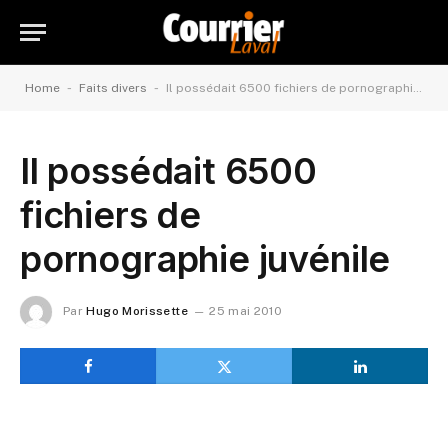
-
-
Home
Faits divers
Il possédait 6500 fichiers de pornographie juvénile
Il possédait 6500
fichiers de
pornographie juvénile
Par
Hugo Morissette
25 mai 2010