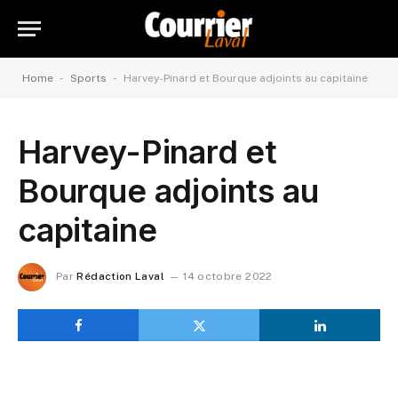
-
-
Home
Sports
Harvey-Pinard et Bourque adjoints au capitaine
Harvey-Pinard et
Bourque adjoints au
capitaine
Par
Rédaction Laval
14 octobre 2022