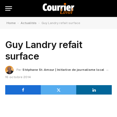
-
-
Home
Actualités
Guy Landry refait surface
Guy Landry refait
surface
Par
Stéphane St-Amour | Initiative de journalisme local
16 octobre 2014