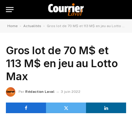
-
-
Home
Actualités
Gros lot de 70 M$ et 113 M$ en jeu au Lotto Max
Gros lot de 70 M$ et
113 M$ en jeu au Lotto
Max
Par
Rédaction Laval
3 juin 2022